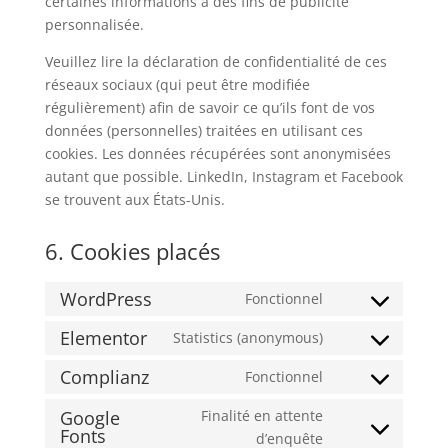
certaines informations à des fins de publicité
personnalisée.
Veuillez lire la déclaration de confidentialité de ces
réseaux sociaux (qui peut être modifiée
régulièrement) afin de savoir ce qu’ils font de vos
données (personnelles) traitées en utilisant ces
cookies. Les données récupérées sont anonymisées
autant que possible. LinkedIn, Instagram et Facebook
se trouvent aux États-Unis.
6. Cookies placés
WordPress
Fonctionnel
Consent
to
Elementor
Statistics (anonymous)
Consent
service
to
Complianz
Fonctionnel
wordpress
Consent
service
to
Google
Finalité en attente
elementor
Fonts
service
Consent
d’enquête