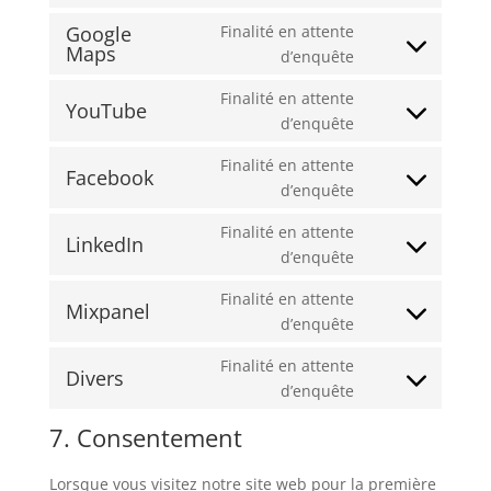
complianz
to
Google
Finalité en attente
service
Maps
Consent
d’enquête
google-
to
fonts
Finalité en attente
service
YouTube
Consent
d’enquête
google-
to
maps
Finalité en attente
service
Facebook
Consent
d’enquête
youtube
to
Finalité en attente
service
LinkedIn
Consent
d’enquête
facebook
to
Finalité en attente
service
Mixpanel
Consent
d’enquête
linkedin
to
Finalité en attente
service
Divers
Consent
d’enquête
mixpanel
to
7. Consentement
service
divers
Lorsque vous visitez notre site web pour la première